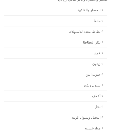
الخضار والفاكهة
مانغا
بطاطا معدة للاستهلاك
بذار البطاطا
قمح
زيتون
حبوب البن
شتول وبذور
أعلاف
نحل
النخيل وشتول الزينة
مواد خشبية