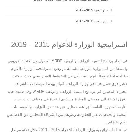
إستراتيجية 2015-2019
إستراتيجية 2010-2014
استراتيجية الوزارة للأعوام 2015 – 2019
في
اطار
برنامج
التنمية
الزراعية
والريفية
ARDP
الممول
من
الاتحاد
الاوروبي
والمنفذ
من
قبل
وزارة
الزراعة
اللبنانية
تم
وضع استراتيجية الوزارة للأعوام
2015 – 2019 وفقاً للنهج
التشاركي
في
التخطيط
الاستراتيجي
حيث
شكلت
عشر
فرق
عمل
فنية
في وزارة الزراعة للقيام
بهذه
المهمة
تحت
اشراف
الخبراء
المعنيين
في
برنامج
التنمية
الزراعية والريفية
ARDP
،
وقد
ضمت
هذه
الفرق
اضافة
الى
موظفي
الوزارة من
ذوي
الخبرة
في
مختلف
المديريات
التابعة
للمديرية
العامة
للزراعة،
ممثلين
عن
عدد
من الوزارت
والمؤسسات
المعنية
والجمعيات
غير
الحكومية
وغيرهم من
الشركاء
المحليين
من
القطاعين
العام
والخاص
.
تم
اعداد استراتيجية وزارة الزراعة للأعوام 2015 – 2019 خلال ثلاثة مراحل.