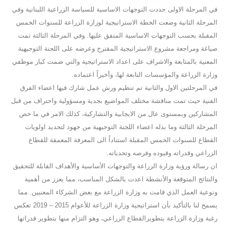
في
المرحلة الاولى حددت التوجهات الاساسية للسياسة الزراعية اللبنانية وفي
المرحلة
الثانية
وضعت
الخطة الاستراتيجية لوزارة الزراعة للسنوات
الخمس
المقبلة بحسب التوجهات
الاساسية
المتفق
عليها. وفي
المرحلة
الثالثة
تمت
صياغة ومراجعة مشروع الاستراتيجية المقترح وعرضه على اللجنة التوجيهية
المعنية
بالمتابعة والاشراف على اعداد الاستراتيجية والتي ضمت
كبار
موظفي
وزارة الزراعة والمؤسسات
التابعة
لها، وأخيراً اعتماده
.
في
المرحلتين
الاول
والثانية
تم
تنظيم
ورش
عمل شارك فيها اعضاء الفرق
الفنية
حيث
تمت
مناقشة مختلف المواضيع بجدية ومسؤولية واحتراف من
قبل
المشاركين وبمستوى عال
من
الايجابية
والتشاركية، كذلك
الامر
في ما
خص
المرحلة
الثالثة وما
بذله اعضاء
اللجنة
التوجيهية
من
جهود
لتحديد
اولويات
القطاع للسنوات الخمس المقبلة استناداً الى المعرفة المعمقة للقطاع
الزراعي وقدراته وقيوده
وفرصه
وتحدياته.
ان رسالة ورؤية وزارة الزراعة والتوجهات الأساسية والأهداف القابلة للتحقيق
والنتائج المتوقعة والأنشطة اعدت بالشكل المناسب، مما يعزز من أهمية
ونوعية العمل الذي قامت به وزارة الزراعة مع بعض الشركاء المعنيين. مما
يسمح لنا بالتأكيد بأن استراتيجية وزارة الزراعة للأعوام 2015 – 2019 تعكس
رغبة وزارة الزراعة بتطويرالقطاع الزراعي، وهو التزام منها بتطوير قدراتها