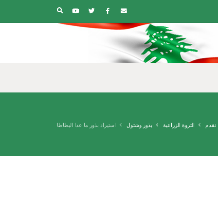
 نقدم
الثروة الزراعية
بذور وشتول
استيراد بذور ما عدا البطاطا