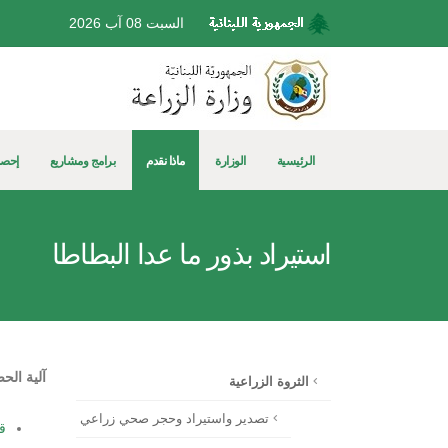
السبت 08 آب 2026
الرئيسية
الوزارة
ماذا نقدم
برامج ومشاريع
إحصا
استيراد بذور ما عدا البطاطا
آلية الح
الثروة الزراعية
تصدير واستيراد وحجر صحي زراعي
قرار 683/1 استي