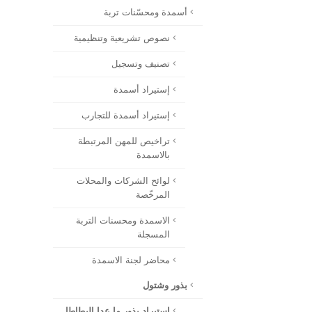
أسمدة ومحسّنات تربة
نصوص تشريعية وتنظيمية
تصنيف وتسجيل
إستيراد أسمدة
إستيراد أسمدة للتجارب
تراخيص للمهن المرتبطة
بالاسمدة
لوائح الشركات والمحلات
المرخّصة
الاسمدة ومحسنات التربة
المسجلة
محاضر لجنة الاسمدة
بذور وشتول
استيراد بذور ما عدا البطاطا