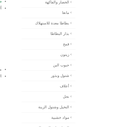
ط
الخضار والفاكهة
آل
مانغا
بطاطا معدة للاستهلاك
بذار البطاطا
قمح
زيتون
حبوب البن
مد
شتول وبذور
ال
أعلاف
نحل
النخيل وشتول الزينة
مواد خشبية