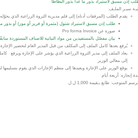
لب إذن مسبق لاستيراد بذور ما عدا بذور البطاطا
يـة سيـر الملـف:
يقدم الطلب (المرفقات أدناه) إلى قلم مديرية الثروة الزراعية الذي يحوّله 
طلب إذن مسبق لاستيراد شتول (مثمرة أو فريز أو موز) أو بذور ما 
صورة عن Pro forma Invoice
بيان مفصّل بالمستفيدين من مواد النباتية للاصناف المستوردة سابقًا 
يُرفع بعدها كامل الملف إلى المكلف من قبل المدير العام لتحضير الإجازة 
يعاد الملف إلى مدير الثروة الزراعية الذي يؤشر على الإجازة ويرفع كامل 
إلى معالي الوزير
يوقع الوزير على الإجازة ويعيدها إلى منظم الإجازات الذي يقوم بتسليمها 
ة إنجازه: أربعة أيام
رسم المتوجب: طابع بـقيمة 1,000 ل.ل.