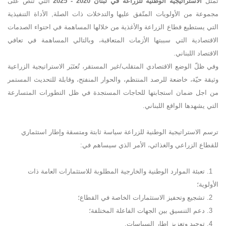
تمثّل
الاستراتيجية الوطنية للزراعة في لبنان 2020 - 2025
التي تنص على
مجموعة من الأولويات المتّفق عليها والتدخلات ذات الصلة, الأداة التنفيذية
التي يستطيع قطاع الزراعة والأغذية من خلالها المساهمة في احتواء الصدمات
الاقتصادية التي سببتها الأزمات المتعاقبة، وبالتالي المساهمة في تعافي
الاقتصاد اللبناني.
وفي ظلّ الوضع الاقتصادي المتقلب/غير المستقر، تُعتَبَر الاستراتيجية الزراعية
وثيقة حيّة، خاضعة للرصد المنتظم، والحوار المنفتح، وقابلة للتحديث المستمر
من اجل ضمان استجابتها للحاجات المستجدة في ظل التطورات المتسارعة
التي يشهدها الواقع اللبناني.
ترسم الاستراتيجية الوطنية للزراعة سياسة ثابتة ومتسقة وإطار استثماري
للقطاع الزراعي والغذائي، الأمر الذي سيساهم في:
1. تعبئة الموارد الوطنية والخارجية المطلوبة للاستثمارات العامة ذات
الأولوية؛
2. تشجيع وتحفيز الاستثمارات الخاصة في القطاع؛
3. دعم التنسيق بين الجهات الفاعلة المختلفة؛
4. توحيد وتعزيز إطار السياسات.