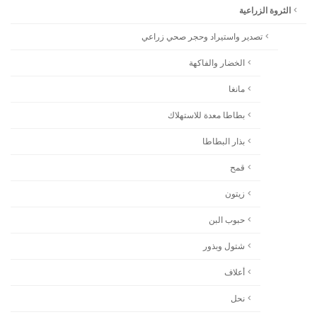
الثروة الزراعية
تصدير واستيراد وحجر صحي زراعي
الخضار والفاكهة
مانغا
بطاطا معدة للاستهلاك
بذار البطاطا
قمح
زيتون
حبوب البن
شتول وبذور
أعلاف
نحل