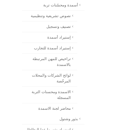
أسمدة ومحسّنات تربة
نصوص تشريعية وتنظيمية
تصنيف وتسجيل
إستيراد أسمدة
إستيراد أسمدة للتجارب
تراخيص للمهن المرتبطة
بالاسمدة
لوائح الشركات والمحلات
المرخّصة
الاسمدة ومحسنات التربة
المسجلة
محاضر لجنة الاسمدة
بذور وشتول
استيراد بذور ما عدا البطاطا