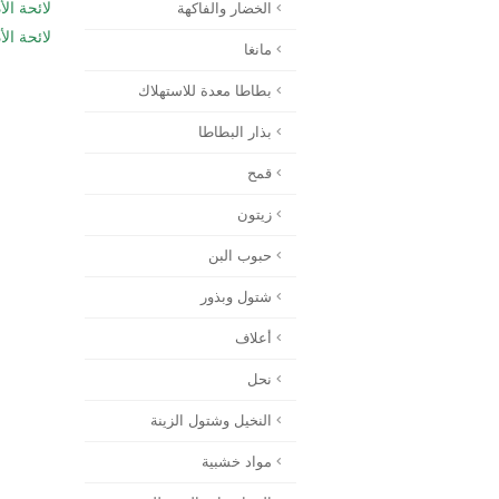
لائحة الأدو
الخضار والفاكهة
لائحة الأدو
مانغا
بطاطا معدة للاستهلاك
بذار البطاطا
قمح
زيتون
حبوب البن
شتول وبذور
أعلاف
نحل
النخيل وشتول الزينة
مواد خشبية