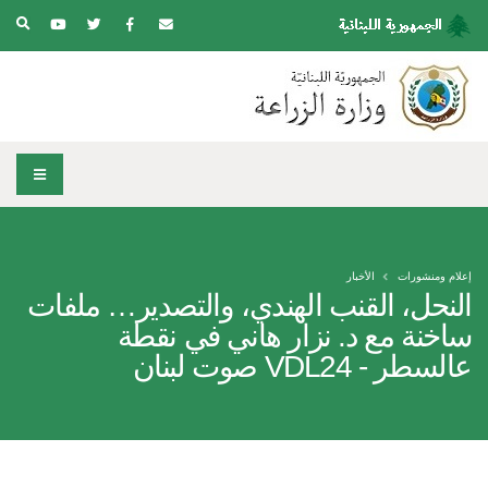
إعلام ومنشورات
الأخبار
النحل، القنب الهندي، والتصدير… ملفات
ساخنة مع د. نزار هاني في نقطة
عالسطر - VDL24 صوت لبنان