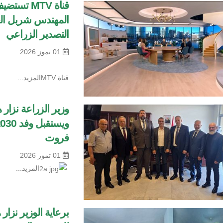
قناة MTV 
المهندس شربل الح
التصدير الزراعي
01 تموز 2026
قناة
MTVالمزيد...
وزير الزراعة نزار 
فروت
01 تموز 2026
المزيد...
برعاية الوزير نز