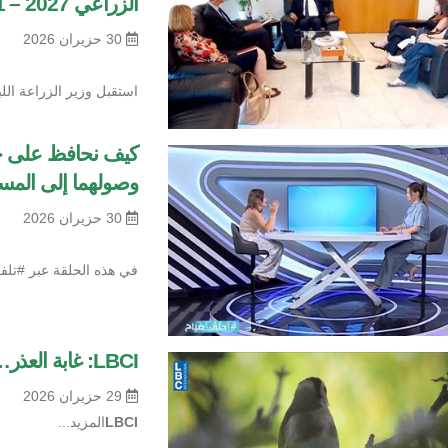
الزراعي 2027 – 2031"
30 حزيران 2026
استقبل وزير الزراعة الل
كيف نحافظ على جو
وصولهما إلى المس
30 حزيران 2026
في هذه الحلقة عبر #تلف
LBCI: غابة العذر… طريق عودة ٥٠٠ حسّون إلى البرّية
29 حزيران 2026
LBCI
المزيد...