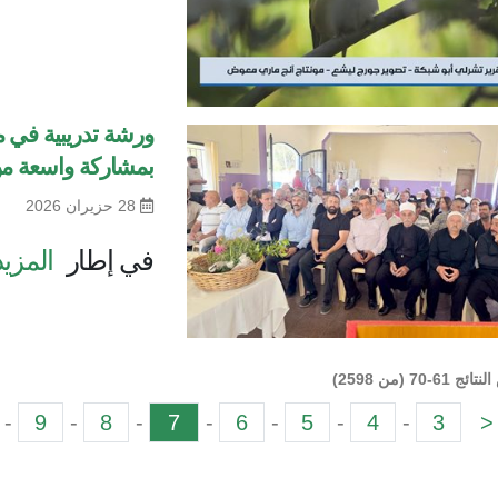
ورشة تدريبية في م
بمشاركة واسعة م
28 حزيران 2026
في إطار
المزيد
61-70 (من 2598)
-
9
-
8
-
7
-
6
-
5
-
4
-
3
<