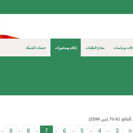
ءات ودراسات
نماذج الطلبات
إعلام ومنشورات
خدمات الشبكة
61-70 (من 2598)
-
9
-
8
-
7
-
6
-
5
-
4
-
3
<