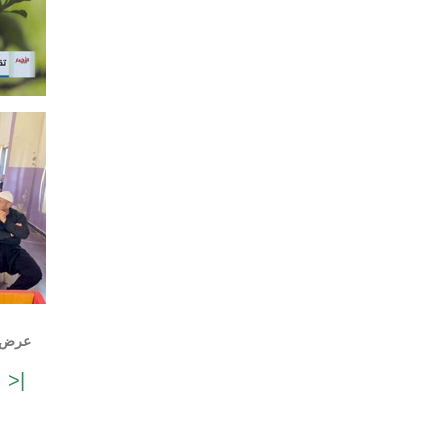
عرض النتائج 
|<