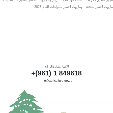
تلزيم تقديم محروقات سائلة من مادة البنزين والمازوت الأخضر للسيارات والآليات،
مازوت أخضر للتدفئة، ومازوت أخضر للمولدات للعام 2023
للاتصال بوزارة الزراعة
849618 1 (961)+
info@agriculture.gov.lb