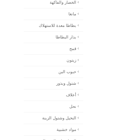
الخضار والفاكهة
مانغا
بطاطا معدة للاستهلاك
بذار البطاطا
قمح
زيتون
حبوب البن
شتول وبذور
أعلاف
نحل
النخيل وشتول الزينة
مواد خشبية