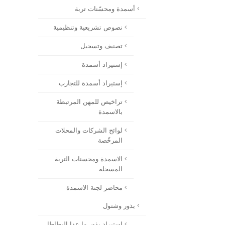
أسمدة ومحسّنات تربة
نصوص تشريعية وتنظيمية
تصنيف وتسجيل
إستيراد أسمدة
إستيراد أسمدة للتجارب
تراخيص للمهن المرتبطة
بالاسمدة
لوائح الشركات والمحلات
المرخّصة
الاسمدة ومحسنات التربة
المسجلة
محاضر لجنة الاسمدة
بذور وشتول
استيراد بذور ما عدا البطاطا